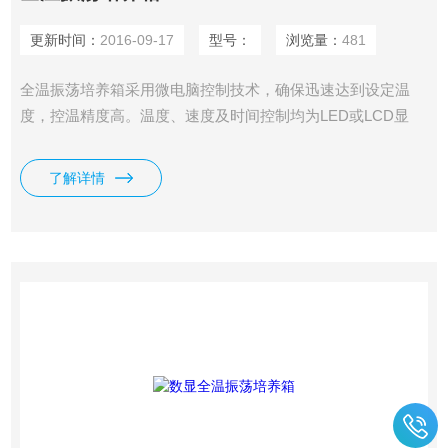
更新时间：
2016-09-17
型号：
浏览量：
481
全温振荡培养箱采用微电脑控制技术，确保迅速达到设定温
度，控温精度高。温度、速度及时间控制均为LED或LCD显
示，机械性能安静平稳可靠，并设有从低速到高速的软启动功
能，确保容器的装夹固定。可任意设定振荡培养时间，振荡结
了解详情
束后设备报警提示，在工作中，用户可随时打开舱门，摇床将
自动暂停工作。腔体内壁为不锈钢材料，便于清洗。透明视
窗，便于观察。