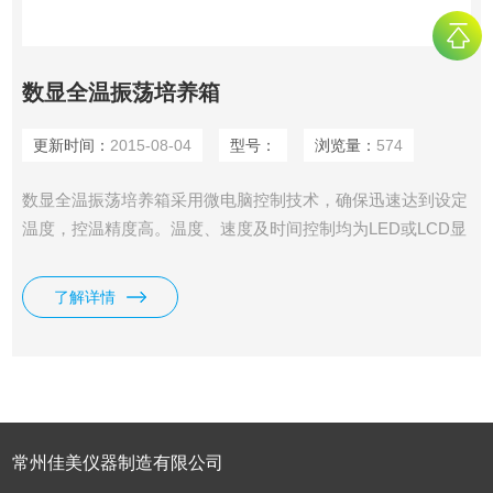
数显全温振荡培养箱
更新时间：
2015-08-04
型号：
浏览量：
574
数显全温振荡培养箱采用微电脑控制技术，确保迅速达到设定
温度，控温精度高。温度、速度及时间控制均为LED或LCD显
示，机械性能安静平稳可靠，并设有从低速到高速的软启动功
能，确保容器的装夹固定。可任意设定振荡培养时间，振荡结
了解详情
束后设备报警提示，在工作中，用户可随时打开舱门，摇床将
自动暂停工作。腔体内壁为不锈钢材料，便于清洗。透明视
窗，便于观察。
常州佳美仪器制造有限公司