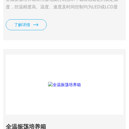
度，控温精度高。温度、速度及时间控制均为LED或LCD显
示，机械性能安静平稳可靠，并设有从低速到高速的软启动功
能，确保容器的装夹固定。
了解详情
全温振荡培养箱