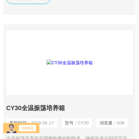
养时间，振荡结束后设备报警提示，在工作中，用户可随时打
开舱门，摇床将自动暂停工作。腔体内壁为不锈钢材料，便于
清洗。透明视窗，便于观察。
CY30全温振荡培养箱
更新时间：
2018-06-17
型号：
CY30
浏览量：
508
全温振荡培养箱采用微电脑控制技术，确保迅速达到设定温