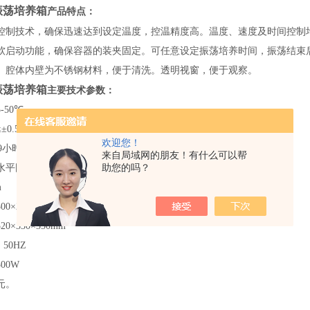
振荡培养箱
产品特点
：
控制技术，确保迅速达到设定温度，控温精度高。温度、速度及时间控制
软启动功能，确保容器的装夹固定。可任意设定振荡培养时间，振荡结束
。腔体内壁为不锈钢材料，便于清洗。透明视窗，便于观察。
振荡培养箱
主
要技术参数：
5-50
℃
≤±
0.5
℃
欢迎您！
9
小时
来自局域网的朋友！有什么可以帮
助您的吗？
水平圆周回转
m
300
×230
520
×330×350mm
 50HZ
300W
元。