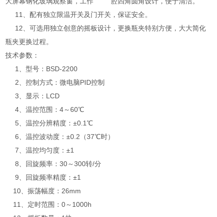
大屏幕钢化玻璃观察窗，工作 腔四角圆角设计，便于清洁。
11、配有独立限温开关及门开关，保证安全。
12、可选用独立创意的摇板设计，更换瓶夹特别方便，大大简化
瓶夹更换过程。
技术参数：
1、型号：BSD-2200
2、控制方式：微电脑PID控制
3、显示：LCD
4、温控范围：4～60℃
5、温控分辨精度：±0.1℃
6、温控波动度：±0.2（37℃时）
7、温控均匀度：±1
8、回旋频率：30～300转/分
9、回旋频率精度：±1
10、振荡幅度：26mm
11、定时范围：0～1000h