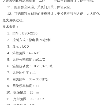
大屏幕钢化玻璃观察窗，工作 腔四角圆角设计，便于清洁。
11、配有独立限温开关及门开关，保证安全。
12、可选用独立创意的摇板设计，更换瓶夹特别方便，大大简化
瓶夹更换过程。
技术参数：
1、型号：BSD-2280
2、控制方式：微电脑PID控制
3、显示：LCD
4、温控范围：4～60℃
5、温控分辨精度：±0.1℃
6、温控波动度：±0.2（37℃时）
7、温控均匀度：±1
8、回旋频率：30～300转/分
9、回旋频率精度：±1
10、振荡幅度：26mm
11、定时范围：0～1000h