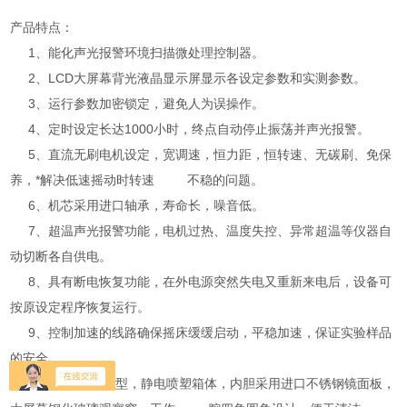
产品特点：
1、能化声光报警环境扫描微处理控制器。
2、LCD大屏幕背光液晶显示屏显示各设定参数和实测参数。
3、运行参数加密锁定，避免人为误操作。
4、定时设定长达1000小时，终点自动停止振荡并声光报警。
5、直流无刷电机设定，宽调速，恒力距，恒转速、无碳刷、免保
养，*解决低速摇动时转速 不稳的问题。
6、机芯采用进口轴承，寿命长，噪音低。
7、超温声光报警功能，电机过热、温度失控、异常超温等仪器自
动切断各自供电。
8、具有断电恢复功能，在外电源突然失电又重新来电后，设备可
按原设定程序恢复运行。
9、控制加速的线路确保摇床缓缓启动，平稳加速，保证实验样品
的安全。
10、豪华整机造型，静电喷塑箱体，内胆采用进口不锈钢镜面板，