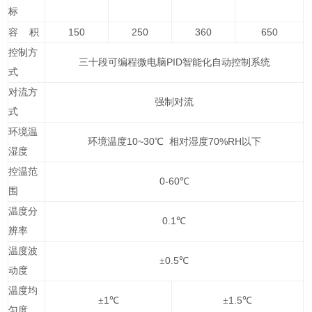
标
150
250
360
650
容
积
控制方
PID
三十段可编程微电脑
智能化自动控制系统
式
对流方
强制对流
式
环境温
10~30
70%RH
环境温度
℃ 相对湿度
以下
湿度
控温范
0-60
℃
围
温度分
0.1
℃
辨率
温度波
0.5
±
℃
动度
温度均
1
1.5
±
℃
±
℃
匀度