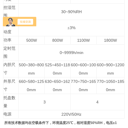
控湿范
30~90%RH
围
湿度波
3%
±
动度
功率
500W
800W
1100W
1800W
定时范
0~9999h/min
围
内胆尺
500
380
800
525
450
118
600
600
100
600
900
1200
×
×
×
×
×
×
×
×
寸
mm
0mm
0mm
mm
外形尺
660
580
125
630
650
162
770
750
165
770
1050
185
×
×
×
×
×
×
×
×
寸
0mm
0mm
0mm
0mm
托盘数
3
4
量
电源
220V/50Hz
所有技术数据均在空载条件下，环境温度25℃，相对湿度50%RH，电压±1