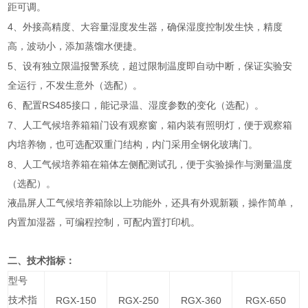
距可调。
4
、外接高精度、大容量湿度发生器，确保湿度控制发生快，精度
高，波动小，添加蒸馏水便捷。
5
、设有独立限温报警系统，超过限制温度即自动中断，保证实验安
全运行，不发生意外（选配）。
6
RS485
、配置
接口，能记录温、湿度参数的变化（选配）。
7
、
人工气候培养箱
箱门设有观察窗，箱内装有照明灯，便于观察箱
内培养物，也可选配双重门结构，内门采用全钢化玻璃门。
8
、
人工气候培养箱
在箱体左侧配测试孔，便于实验操作与测量温度
（选配）。
液晶屏
人工气候培养箱
除以上功能外，还具有外观新颖，操作简单，
内置加湿器，可编程控制，可配内置打印机。
二、技术指标：
型号
技术指
RGX-150
RGX-250
RGX-360
RGX-650