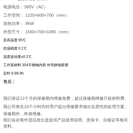
电源电压：380V（AC）
工作空间： 1220×600×700（mm）
加热功率： 9KW
外型尺寸： 1560×700×1080（mm）
至高温度 95℃
控温精度 0.1℃
温度波动度≤0.2℃
工作室材料 304不锈钢内胆 外壳静电喷塑
定时 0-99.9h
售后：
我们保证
12
个月的保修期内维修免费，超过保修期维修只收材料费。
我公司将在
24
个小时内对用户提出维修要求做出实质性的处理方案。
保修期外，终身维修。
我们会在每件货品发出是提供产品使用说明、质保卡、合格证等相关
资料。