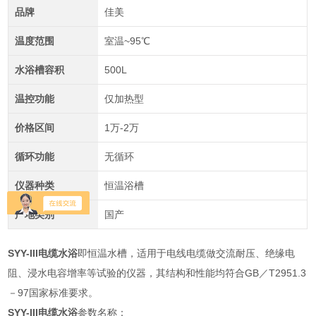
品牌
佳美
温度范围
室温~95℃
水浴槽容积
500L
温控功能
仅加热型
价格区间
1万-2万
循环功能
无循环
仪器种类
恒温浴槽
产地类别
国产
SYY-III电缆水浴
即恒温水槽，适用于电线电缆做交流耐压、绝缘电
阻、浸水电容增率等试验的仪器，其结构和性能均符合GB／T2951.3
－97国家标准要求。
SYY-III电缆水浴
参数名称：