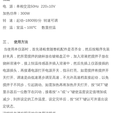
50Hz 220
10V
电
源：单相交流
±
300W
加热功率：
~1800
/
转
速：起动
转
分
转速可调
100
控
温：室温～
℃
数显控温
三
、
使用方法
当使用本仪器时，首先请检查随整机配件是否齐全，然后按顺序先装
好夹具，把所需搅拌的烧杯放在镀铬盘正中，加入溶液把搅拌子放在
烧杯溶液中，接上恒温传感器并插入溶液中，然后先插上仪器接插的
电源插头，再接通电源打开电源开关，指示灯亮。如需搅拌将搅拌开
关打开。调速是由低速逐步调至高速，不允许高速档直接起动，以免
SET
搅拌子不同步，引起跳动。如需加热再将加热开关打开。按“
”键
显示器后一位数字在闪动，接着按“∧”或“∨”键使温度设定值增加或
SET
减少，到所设定的工作温度。设定完毕后，按“
”键认可并退出设
定状态。