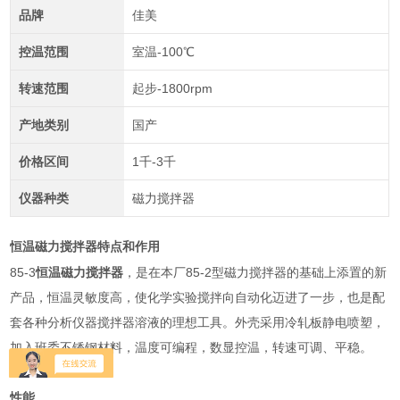
品牌
佳美
控温范围
室温-100℃
转速范围
起步-1800rpm
产地类别
国产
价格区间
1千-3千
仪器种类
磁力搅拌器
恒温磁力搅拌器
特点和作用
85-3
85-2
恒温磁力搅拌器
，是在本厂
型磁力搅拌器的基础上添置的新
产品，恒温灵敏度高，使化学实验搅拌向自动化迈进了一步，也是配
套各种分析仪器搅拌器溶液的理想工具。
外壳采用冷轧板静电喷塑，
加入班委不锈钢材料，温度可编程，数显控温，转速可调、平稳。
性能