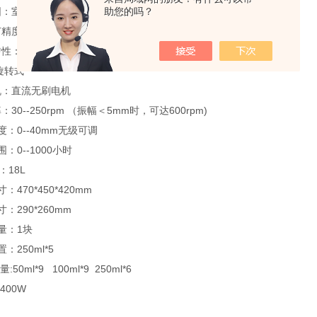
：室温+6--60℃
助您的吗？
精度：±0.1℃
性：±1℃（37℃时）
旋转式
机：直流无刷电机
30--250rpm （振幅＜5mm时，可达600rpm)
度：0--40mm无级可调
：0--1000小时
：18L
：470*450*420mm
：290*260mm
量：1块
：250ml*5
:50ml*9 100ml*9 250ml*6
400W