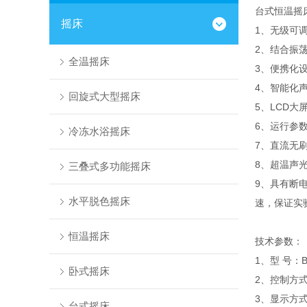
台式恒温摇
摇床
1、无级可
2、结合振荡
全温摇床
3、便携化
4、智能化
回旋式大型摇床
5、LCD
6、运行参
冷冻水浴摇床
7、直流无
8、超温声
三叠式多功能摇床
9、具有断
水平脱色摇床
速，保证实
恒温摇床
技术参数：
1、型 号：B
卧式摇床
2、控制方式
3、显示方式
台式摇床