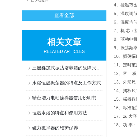
4、控温范围
5、温度调节
查看全部
6、温度均匀
7、机 芯：
8、驱动电
相关文章
9、振荡频率：
RELATED ARTICLES
10、振荡幅
11、定时范围
三层叠加式振荡培养箱的故障只要一些简单的方法,就可以很快的排除!
12、容 积
13、外形尺寸
水浴恒温振荡器的特点及工作方式
14、摇板尺寸
精密增力电动搅拌器使用说明书
15、摇板数
16、标准配置
恒温水浴的特点和使用方法
17、zui大容量
18、功 率：
磁力搅拌器的维护保养