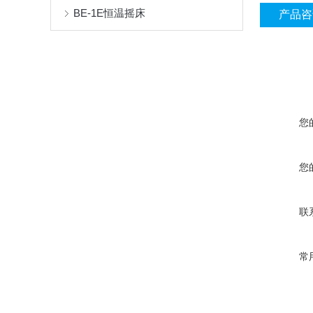
BE-1E恒温摇床
产品咨
您
您
联
常