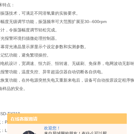
床特点：
调振荡技术，可满足不同溶氧量的实验要求。
幅度无级调节功能，振荡频率可大范围扩展至30--600rpm
设计，令振荡幅度调节轻松完成。
声光报警环境扫描微处理控制器。
大屏幕背光液晶显示屏显示个设定参数和实测参数。
数记忆功能，避免繁琐操控。
刷电机设计，宽调速、恒力距、恒转速、无碳刷、免保养，电网波动无影
光报警功能，温度失控、异常超温仪器自动切断各自供电。
电恢复功能，在外电源突然失电又重新来电后，设备可自动按原设定程序恢
验样品的安全。
SD-TX318
：PID微电脑控制
欢迎您！
：LCD
来自局域网的朋友！有什么可以帮