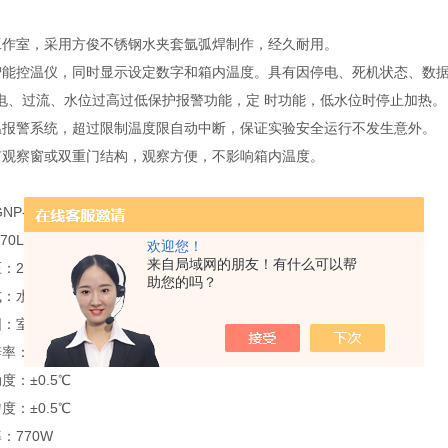
工作室，采用方俊不锈钢水夹套氩弧焊制作，经久耐用。
智能控温仪，同时显示设定数字和箱内温度。具有因停电、死机状态、数据
电、过流、水位过高过低保护报警功能，定 时功能，低水位时停止加热。
温报警系统，超过限制温度限自动中断，保证实验安全运行不发生意外。
有观察窗或双重门结构，观察方便，不影响箱内温度。
NP-9270
70L
欢迎您！
来自局域网的朋友！有什么可以帮
220V 50HZ
助您的吗？
式：水套式
：室温+5～65℃
率：0.1℃
度：±0.5℃
度：±0.5℃
：770W