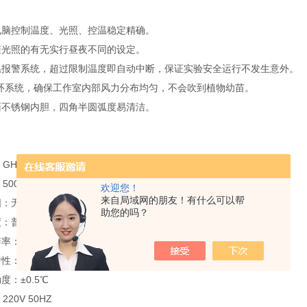
电脑控制温度、光照、控温稳定精确。
随光照的有无实行昼夜不同的设定。
温报警系统，超过限制温度即自动中断，保证实验安全运行不发生意外。
循环系统，确保工作室内部风力分布均匀，不会吹到植物幼苗。
面不锈钢内胆，四角半圆弧度易清洁。
HP-500
500L
欢迎您！
来自局域网的朋友！有什么可以帮
：无光照 5～50℃ 有光照10～50℃
助您的吗？
：普光0～6000lx五级可调 强光0～12000LX五级可调
率：0.1℃
性：±1℃
度：±0.5℃
20V 50HZ