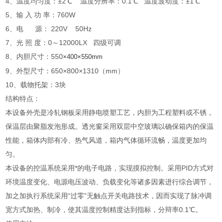
4、温度均匀度：±2℃ 温度分辨率：0.1℃ 温度波动度：±1℃
5、输 入 功 率：760W
6、电 源： 220V 50Hz
7、光 照 度：0～12000LX 四级可调
8、内胆尺寸：550
×400×550mm
9、外型尺寸：650×800×1310（mm）
10、载物托架：3块
结构特点：
本设备外壳是冷轧钢板采用静电喷塑工艺，内胆为工程塑料或不锈，
保温层由聚脂发泡形成。透光窗采用双层中空玻璃以确保箱内的保温
性能，箱体内部有冷、热气风道，箱内气体循环流畅，温度更加均
匀。
本设备的控温系统采用*的电子电路，实现摸拟控制。采用PID方式对
环境温度变化、电源电压波动、负载变化等诸多因素进行综合调节，
加之加执行系统采用“过零”无触点开关电路技术，因而实现了脉冲调
宽方式加热、制冷，使其温度控制精度达到指标，分辩率0.1℃。