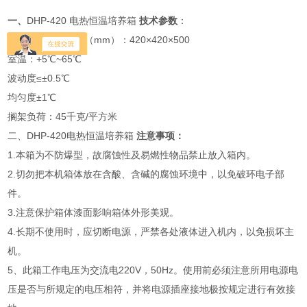
一、
DHP-420 电热恒温培养箱
技术参数
：
不锈钢工作室尺寸（mm）：420×420×500
室温：+5℃~65℃
波动度≤±0.5℃
均匀度±1℃
搁架负荷：45千克/平方米
二、DHP-420电热恒温培养箱
注意事项：
1.本箱为不防爆型，故腐蚀性及易燃性物品禁止放入箱内。
2.切勿把本机箱体放在含酸、含碱的腐蚀环境中，以免破环电子部
件。
3.注意保护箱体漆面影响箱体外形美观。
4.长期不使用时，应切断电源，严禁各处液体进入机内，以免损坏主
机。
5、此箱工作电压为交流电220V，50Hz。使用前必须注意所用电源电
压是否与所规定的电压相符，并将电源插座接地极按规定进行有效接