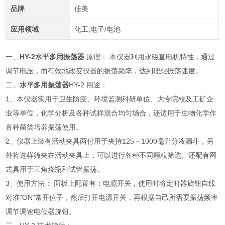
品牌
佳美
应用领域
化工,电子/电池
一、
HY-2
水平多用振荡器
原理： 本仪器利用永磁直电机特性，通过
调节电压，而有效地改变仪器的振荡频率，达到理想振荡速度。
二、
水平多用振荡器
HY-2 用途：
1、本仪器实用于卫生防疫、环境监测科研单位、大专院校及工矿企
业等单位，化学分析及各种试样混合均匀场合，还适用于生物化学作
各种菌类培养振荡使用。
2、仪器上装有活动夹具两付用于夹持125－1000毫升分液漏斗，另
外将选样筛夹在活动夹具上，可以进行各种不同颗粒筛选。还配有网
式具用于三角烧瓶和试管振荡。
3、使用方法： 面板上配置有：电源开关，使用时将定时器旋钮自线
对准"ON"常开位子，然后打开电源开关，再根据自己所需要振荡频率
调节调速电位器旋钮。