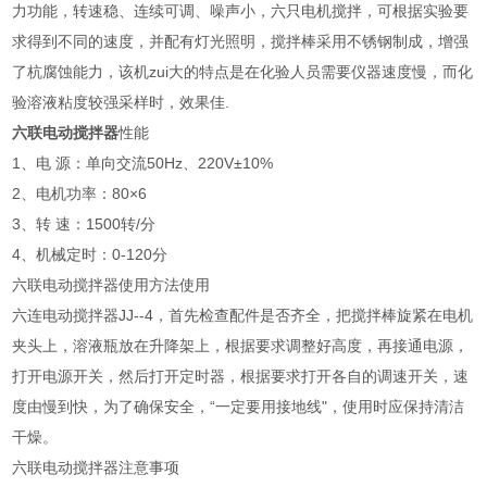
力功能，转速稳、连续可调、噪声小，六只电机搅拌，可根据实验要
求得到不同的速度，并配有灯光照明，搅拌棒采用不锈钢制成，增强
了杭腐蚀能力，该机zui大的特点是在化验人员需要仪器速度慢，而化
验溶液粘度较强采样时，效果佳.
六联电动搅拌器
性能
1、电 源：单向交流50Hz、220V±10%
2、电机功率：80×6
3、转 速：1500转/分
4、机械定时：0-120分
六联电动搅拌器使用方法使用
六连电动搅拌器JJ--4，首先检查配件是否齐全，把搅拌棒旋紧在电机
夹头上，溶液瓶放在升降架上，根据要求调整好高度，再接通电源，
打开电源开关，然后打开定时器，根据要求打开各自的调速开关，速
度由慢到快，为了确保安全，“一定要用接地线"，使用时应保持清洁
干燥。
六联电动搅拌器注意事项