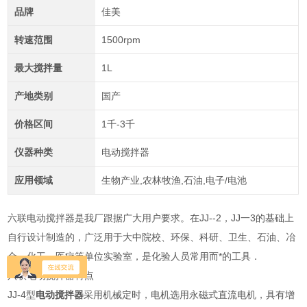
品牌
佳美
转速范围
1500rpm
最大搅拌量
1L
产地类别
国产
价格区间
1千-3千
仪器种类
电动搅拌器
应用领域
生物产业,农林牧渔,石油,电子/电池
六联电动搅拌器是我厂跟据广大用户要求。在JJ--2，JJ一3的基础上
自行设计制造的，广泛用于大中院校、环保、科研、卫生、石油、冶
金、化工、医疗等单位实验室，是化验人员常用而*的工具．
六联电动搅拌器特点
JJ-4型
电动搅拌器
采用机械定时，电机选用永磁式直流电机，具有增