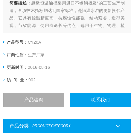
简要描述：
超级恒温油槽采用进口不锈钢板及*的工艺生产制
造，各项技术指标均达到国家标准，是恒温水浴的更新换代产
品。它具有控温精度高，抗腐蚀性能强，结构紧凑，造型美
观，节省能源，使用寿命长等优点，选用于生物、物理、植
物、化工、医疗、环保等实验科学领域或辅助加热的精密产
品。
产品型号：
CY20A
厂商性质：
生产厂家
更新时间：
2016-08-16
访 问 量：
902
产品咨询
联系我们
产品分类
PRODUCT CATEGORY