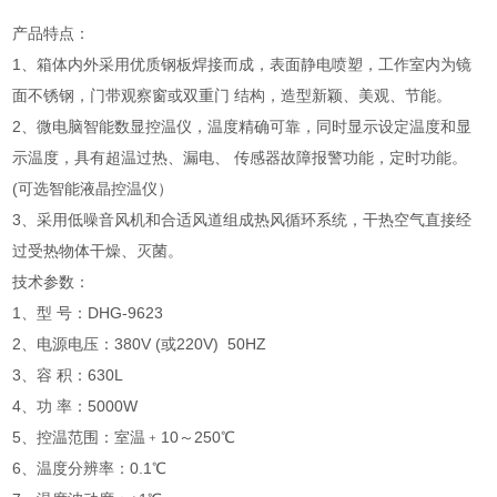
产品特点：
1、箱体内外采用优质钢板焊接而成，表面静电喷塑，工作室内为镜
面不锈钢，门带观察窗或双重门 结构，造型新颖、美观、节能。
2、微电脑智能数显控温仪，温度精确可靠，同时显示设定温度和显
示温度，具有超温过热、漏电、 传感器故障报警功能，定时功能。
(可选智能液晶控温仪）
3、采用低噪音风机和合适风道组成热风循环系统，干热空气直接经
过受热物体干燥、灭菌。
技术参数：
1、型 号：DHG-9623
2、电源电压：380V (或220V) 50HZ
3、容 积：630L
4、功 率：5000W
5、控温范围：室温﹢10～250℃
6、温度分辨率：0.1℃