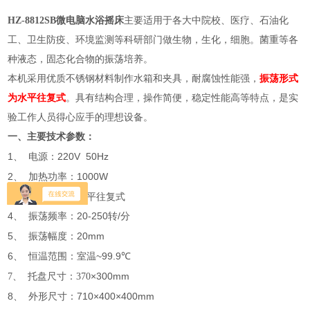
HZ-8812SB微电脑水浴摇床
主要适用于各大中院校、医疗、石油化
工、卫生防疫、环境监测等科研部门做生物，生化，细胞。菌重等各
种液态，固态化合物的振荡培养。
本机采用优质不锈钢材料制作水箱和夹具，耐腐蚀性能强，
振荡形式
为水平往复式
。具有结构合理，操作简便，稳定性能高等特点，是实
验工作人员得心应手的理想设备。
一、主要技术参数：
1、
220V 50Hz
电源：
2、
1000W
加热功率：
3、 振荡方式：水平往复式
4、
20-250
/
振荡频率：
转
分
5、
20mm
振荡幅度：
6、
~99.9
恒温范围：室温
℃
×300mm
7、 托盘尺寸：370
8、 外形尺寸：710×400×400mm