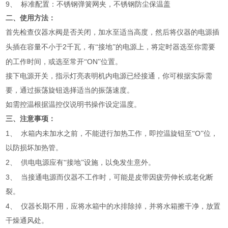
9、 标准配置：不锈钢弹簧网夹，不锈钢防尘保温盖
二、使用方法：
首先检查仪器水阀是否关闭，加水至适当高度，然后将仪器的电源插
2
头插在容量不小于
千瓦，有“接地”的电源上，将定时器选至你需要
ON
的工作时间，或选至常开“
”位置。
接下电源开关，指示灯亮表明机内电源已经接通，你可根据实际需
要，通过振荡旋钮选择适当的振荡速度。
如需控温根据温控仪说明书操作设定温度。
三、注意事项：
1、
O
水箱内未加水之前，不能进行加热工作，即控温旋钮至“
”位，
以防损坏加热管。
2、
供电电源应有“接地”设施，以免发生意外。
3、
当接通电源而仪器不工作时，可能是皮带因疲劳伸长或老化断
裂。
4、
仪器长期不用，应将水箱中的水排除掉，并将水箱擦干净，放置
干燥通风处。