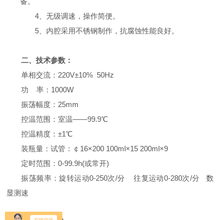
备。
4
、无级调速，操作简便。
5
、内腔采用不锈钢制作，抗腐蚀性能良好。
二、技术参数：
单相交流：
220V
±
10% 50Hz
功
率：
1000W
振荡幅度：
25mm
控温范围：室温——
99.9
℃
控温精度：±
1
℃
装瓶量：试管：￠
16
×
200 100ml
×
15 200ml
×
9
定时范围：
0-99.9h(
或常开
)
振荡频率：旋转运动
0-250
次
/
分
往复运动
0-280
次
/
分
数
显测速