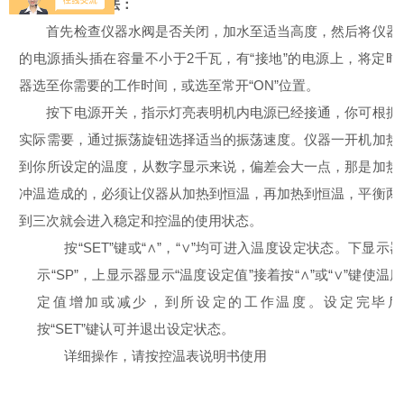
三、使用方法：
首先检查仪器水阀是否关闭，加水至适当高度，然后将仪器
的电源插头插在容量不小于
2
千瓦，有“接地”的电源上，将定时
器选至你需要的工作时间，或选至常开“
ON
”位置。
按下电源开关，指示灯亮表明机内电源已经接通，你可根据
实际需要，通过振荡旋钮选择适当的振荡速度。仪器一开机加热
到你所设定的温度，从数字显示来说，偏差会大一点，那是加热
冲温造成的，必须让仪器从加热到恒温，再加热到恒温，平衡两
到三次就会进入稳定和控温的使用状态。
按“
SET
”键或“∧”，“∨”均可进入温度设定状态。下显示
示“
SP
”，上显示器显示“温度设定值”接着按“∧”或“∨”键使温
定值增加或减少，到所设定的工作温度。设定完毕后
按“
SET
”键认可并退出设定状态。
详细操作，请按控温表说明书使用