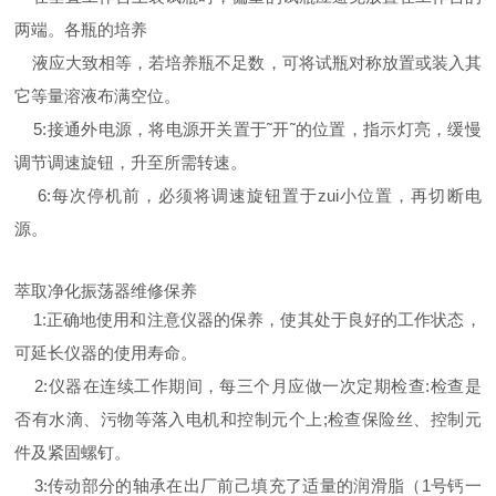
两端。各瓶的培养
液应大致相等，若培养瓶不足数，可将试瓶对称放置或装入其
它等量溶液布满空位。
5:接通外电源，将电源开关置于˜开˜的位置，指示灯亮，缓慢
调节调速旋钮，升至所需转速。
6:每次停机前，必须将调速旋钮置于zui小位置，再切断电
源。
萃取净化振荡器维修保养
1:正确地使用和注意仪器的保养，使其处于良好的工作状态，
可延长仪器的使用寿命。
2:仪器在连续工作期间，每三个月应做一次定期检查:检查是
否有水滴、污物等落入电机和控制元个上;检查保险丝、控制元
件及紧固螺钉。
3:传动部分的轴承在出厂前己填充了适量的润滑脂（1号钙一