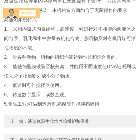
及微生物培养基的捣碎均需在无菌操作下进行， 其用具均需严
密消毒,以免杂菌感染，本机构造方面均合于无菌操作的要求
高速匀浆机特点
1、 采用内吸式匀浆结构，高速度。够进行对不相溶的两液体之
间匀浆、乳化和水中微量有机化合物、脂溶物及对有机溶媒可溶
性物质的萃取。
2、 对各种动物、植物的组织均能达到匀浆和混合目的。
3、 能使细胞膜破裂至核分离，并能用不同速度使DNA链断列或
使大分子物质断列成小分子物质。
4、 低速时可作搅拌器使用。
5、 转速数字显示，读数直观。
5.食品工业:可供制造肉酱,奶酪等作搅拌捣碎用
上一篇：
谈谈低温生化培养箱维护和保养